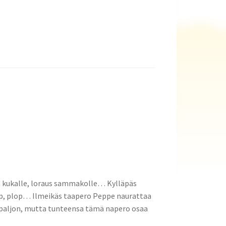
ttä kukalle, loraus sammakolle… Kylläpäs
ip, plop… Ilmeikäs taapero Peppe naurattaa
hu paljon, mutta tunteensa tämä napero osaa