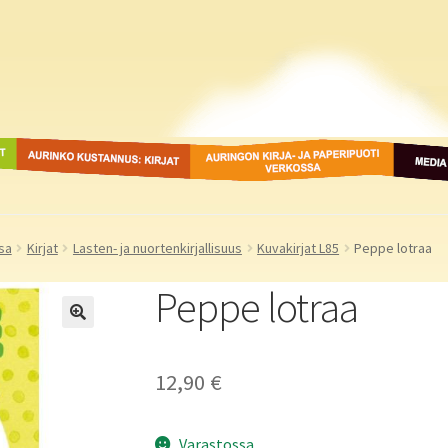
ot
Aurinko Kustannus: kirjat
Auringon kirja- ja
Media
paperipuodit verkossa
sa
Kirjat
Lasten- ja nuortenkirjallisuus
Kuvakirjat L85
Peppe lotraa
Peppe lotraa
12,90
€
Varastossa