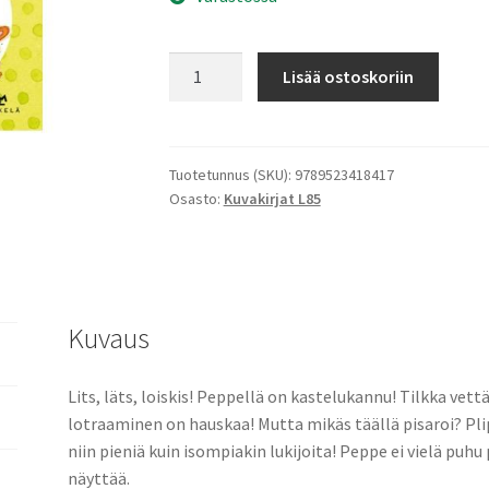
Peppe
Lisää ostoskoriin
lotraa
määrä
Tuotetunnus (SKU):
9789523418417
Osasto:
Kuvakirjat L85
Kuvaus
Lits, läts, loiskis! Peppellä on kastelukannu! Tilkka ve
lotraaminen on hauskaa! Mutta mikäs täällä pisaroi? Pl
niin pieniä kuin isompiakin lukijoita! Peppe ei vielä pu
näyttää.