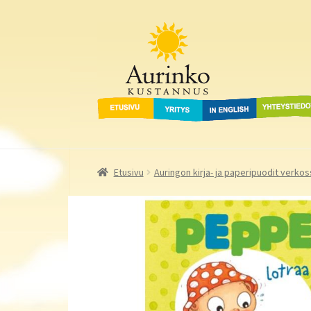
Aurinko Kustannus
Siirry
Siirry
navigointiin
sisältöön
Etusivu
Yritys
In English
Yhteystied
Etusivu
Auringon kirja- ja paperipuodit verkos