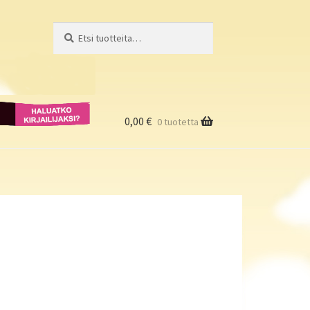
Etsi:
Haku
Haluatko
kirjailijaksi?
0,00
€
0 tuotetta