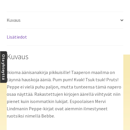
Kuvaus
Lisätiedot
Kuvaus
Ota yhteyttä
Ikioma äänisanakirja pikkuisille! Taaperon maailma on
täynnä hauskoja ääniä. Pum pum! Kvak! Tsuk tsuk! Pruts!
Peppe ei vielä puhu paljon, mutta tunteensa tämä napero
osaa näyttää. Rakastettujen kirjojen äärellä viihtyvät niin
pienet kuin isommatkin lukijat. Espoolaisen Mervi
Lindmanin Peppe-kirjat ovat aiemmin ilmestyneet
ruotsiksi nimellä Bebbe.