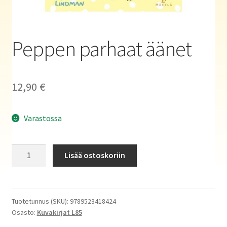
Haluatko kirjailijaksi?
Peppen parhaat äänet
12,90
€
Varastossa
Peppen
Lisää ostoskoriin
parhaat
äänet
määrä
Tuotetunnus (SKU):
9789523418424
Osasto:
Kuvakirjat L85