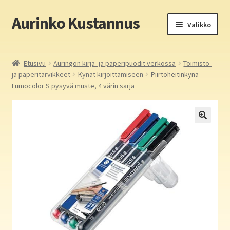
Aurinko Kustannus
Siirry
Siirry
Valikko
navigointiin
sisältöön
Etusivu
Etusivu
Auringon kirja- ja paperipuodit verkossa
Toimisto-
ja paperitarvikkeet
Kynät kirjoittamiseen
Piirtoheitinkynä
Yritys
Lumocolor S pysyvä muste, 4 värin sarja
In English
Yhteystiedot
Laajen
Aurinko Kustannus: kirjat
alemm
tason
Laajen
Auringon kirja- ja paperipuodit verkossa
valikko
alemm
tason
Media
valikko