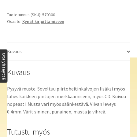
pysyvä
muste,
Tuotetunnus (SKU):
570300
Osasto:
Kynät kirjoittamiseen
4
värin
sarja
määrä
Kuvaus
Ota yhteyttä
Kuvaus
Pysyvä muste. Soveltuu piirtoheitinkalvojen lisäksi myös
lähes kaikkien pintojen merkkaamiseen, myös CD. Kuivuu
nopeasti. Musta väri myös säänkestävä. Viivan leveys
0.4mm. Värit sininen, punainen, musta ja vihreä.
Tutustu myös