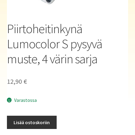
Haluatko kirjailijaksi?
Piirtoheitinkynä
Lumocolor S pysyvä
muste, 4 värin sarja
12,90
€
Varastossa
Piirtoheitinkynä
Lisää ostoskoriin
Lumocolor
S