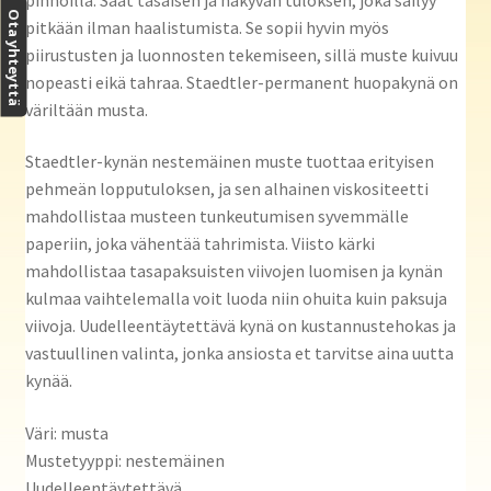
Ota yhteyttä
pitkään ilman haalistumista. Se sopii hyvin myös
piirustusten ja luonnosten tekemiseen, sillä muste kuivuu
nopeasti eikä tahraa. Staedtler-permanent huopakynä on
väriltään musta.
Staedtler-kynän nestemäinen muste tuottaa erityisen
pehmeän lopputuloksen, ja sen alhainen viskositeetti
mahdollistaa musteen tunkeutumisen syvemmälle
paperiin, joka vähentää tahrimista. Viisto kärki
mahdollistaa tasapaksuisten viivojen luomisen ja kynän
kulmaa vaihtelemalla voit luoda niin ohuita kuin paksuja
viivoja. Uudelleentäytettävä kynä on kustannustehokas ja
vastuullinen valinta, jonka ansiosta et tarvitse aina uutta
kynää.
Väri: musta
Mustetyyppi: nestemäinen
Uudelleentäytettävä