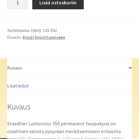
Lisää ostoskoriin
Lumocolor
317
huopakynä
1mm
Tuotetunnus (SKU):
125.592
Osasto:
Kynät kirjoittamiseen
permanent
värilajitelma,
1
kpl=4
Kuvaus
kynää
määrä
Lisätiedot
Kuvaus
Staedtler Lumocolor 350 permanent huopakynä on
oivallinen valinta pysyvään merkitsemiseen erilaisilla
pinnoilla. Saat tasaisen ja näkyvän tuloksen, joka säilyy