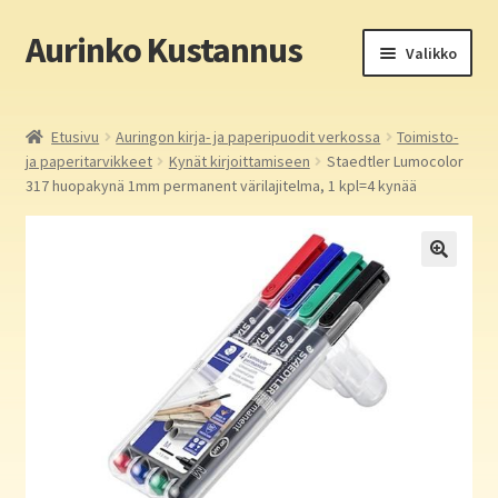
Aurinko Kustannus
Siirry
Siirry
Valikko
navigointiin
sisältöön
Etusivu
Etusivu
Auringon kirja- ja paperipuodit verkossa
Toimisto-
ja paperitarvikkeet
Kynät kirjoittamiseen
Staedtler Lumocolor
Yritys
317 huopakynä 1mm permanent värilajitelma, 1 kpl=4 kynää
In English
Yhteystiedot
Laajen
Aurinko Kustannus: kirjat
alemm
tason
Laajen
Auringon kirja- ja paperipuodit verkossa
valikko
alemm
tason
Media
valikko