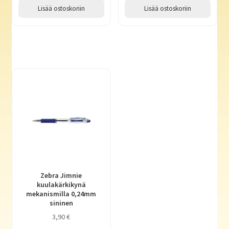
Lisää ostoskoriin
Lisää ostoskoriin
Zebra Jimnie
kuulakärkikynä
mekanismilla 0,24mm
sininen
3,90
€