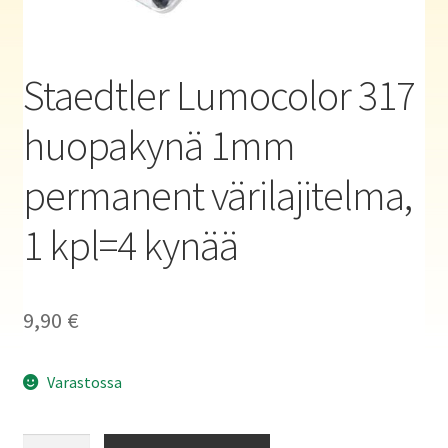
Haluatko kirjailijaksi?
Staedtler Lumocolor 317
huopakynä 1mm
permanent värilajitelma,
1 kpl=4 kynää
9,90
€
Varastossa
Staedtler