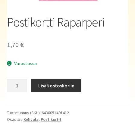
Haluatko kirjailijaksi?
Postikortti Raparperi
1,70
€
Varastossa
Postikortti
Lisää ostoskoriin
Raparperi
määrä
Tuotetunnus (SKU):
6430051491412
Osastot:
Kehvola
,
Postikortit