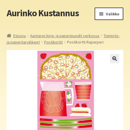
Aurinko Kustannus
Siirry
Siirry
Valikko
navigointiin
sisältöön
Etusivu
Etusivu
Auringon kirja- ja paperipuodit verkossa
Toimisto-
ja paperitarvikkeet
Postikortit
Postikortti Raparperi
Yritys
In English
Yhteystiedot
Laajen
Aurinko Kustannus: kirjat
alemm
tason
Laajen
Auringon kirja- ja paperipuodit verkossa
valikko
alemm
tason
Media
valikko