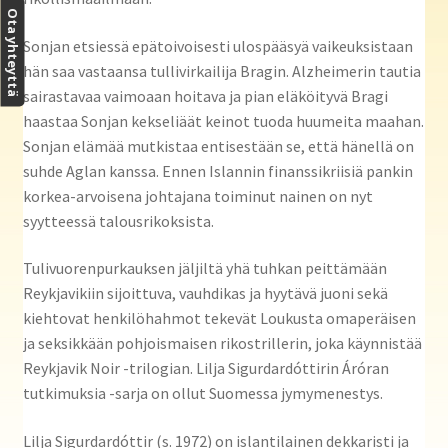
Ota yhteyttä
Sonjan etsiessä epätoivoisesti ulospääsyä vaikeuksistaan
hän saa vastaansa tullivirkailija Bragin. Alzheimerin tautia
sairastavaa vaimoaan hoitava ja pian eläköityvä Bragi
haastaa Sonjan kekseliäät keinot tuoda huumeita maahan.
Sonjan elämää mutkistaa entisestään se, että hänellä on
suhde Aglan kanssa. Ennen Islannin finanssikriisiä pankin
korkea-arvoisena johtajana toiminut nainen on nyt
syytteessä talousrikoksista.
Tulivuorenpurkauksen jäljiltä yhä tuhkan peittämään
Reykjavikiin sijoittuva, vauhdikas ja hyytävä juoni sekä
kiehtovat henkilöhahmot tekevät Loukusta omaperäisen
ja seksikkään pohjoismaisen rikostrillerin, joka käynnistää
Reykjavik Noir -trilogian. Lilja Sigurdardóttirin Áróran
tutkimuksia -sarja on ollut Suomessa jymymenestys.
Lilja Sigurdardóttir (s. 1972) on islantilainen dekkaristi ja