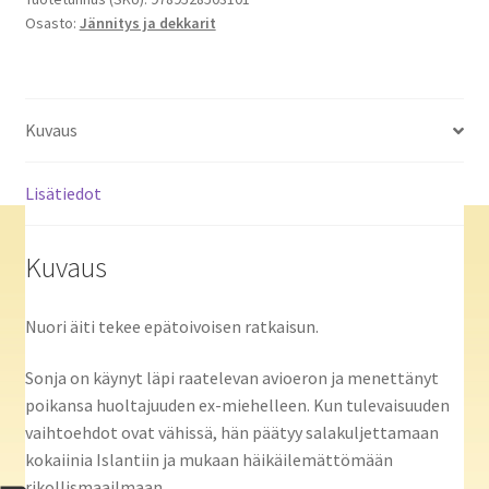
Osasto:
Jännitys ja dekkarit
Kuvaus
Lisätiedot
Kuvaus
Nuori äiti tekee epätoivoisen ratkaisun.
Sonja on käynyt läpi raatelevan avioeron ja menettänyt
poikansa huoltajuuden ex-miehelleen. Kun tulevaisuuden
vaihtoehdot ovat vähissä, hän päätyy salakuljettamaan
kokaiinia Islantiin ja mukaan häikäilemättömään
rikollismaailmaan.