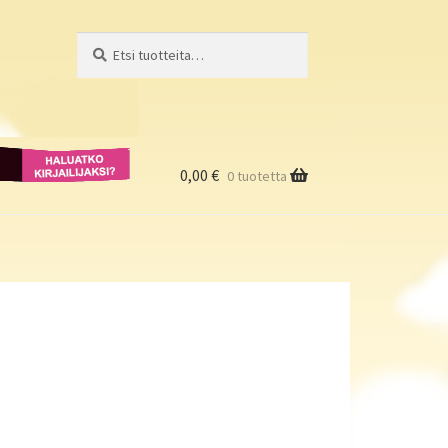
Etsi:
Haku
Haluatko
kirjailijaksi?
0,00
€
0 tuotetta