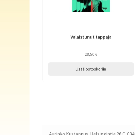
Valaistunut tappaja
29,50
€
Lisää ostoskoriin
Aurinko Kustannus, Helsingintie 26 C, 034