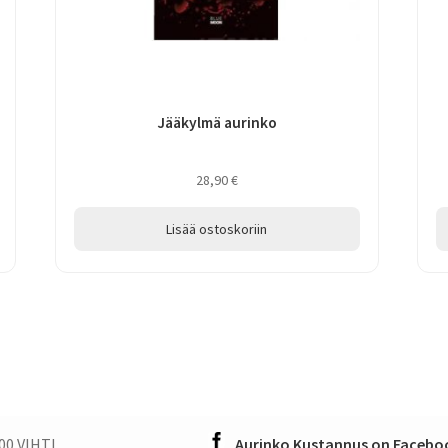
Jääkylmä aurinko
28,90
€
Lisää ostoskoriin
00 VIHTI
Aurinko Kustannus on Faceboo