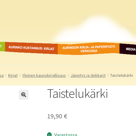
ot
Aurinko Kustannus: kirjat
Auringon kirja- ja
Media
paperipuodit verkossa
sa
Kirjat
Yleinen kaunokirjallisuus
Jännitys ja dekkarit
Taistelukärki
Taistelukärki
19,90
€
Varastossa