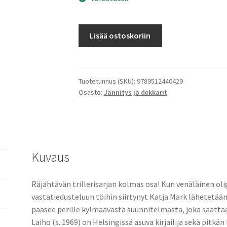
Taistelukärki
Lisää ostoskoriin
määrä
Tuotetunnus (SKU):
9789512440429
Osasto:
Jännitys ja dekkarit
Kuvaus
Räjähtävän trillerisarjan kolmas osa! Kun venäläinen o
vastatiedusteluun töihin siirtynyt Katja Mark lähetetään
pääsee perille kylmäävästä suunnitelmasta, joka saatta
Laiho (s. 1969) on Helsingissä asuva kirjailija sekä pitkän