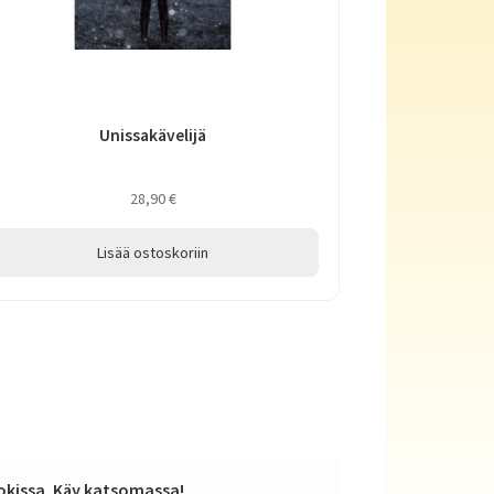
Unissakävelijä
28,90
€
Lisää ostoskoriin
kissa. Käy katsomassa!