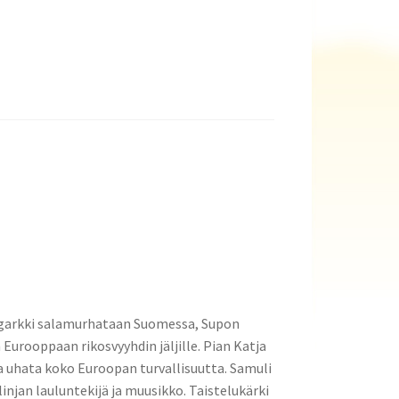
ligarkki salamurhataan Suomessa, Supon
 Eurooppaan rikosvyyhdin jäljille. Pian Katja
a uhata koko Euroopan turvallisuutta. Samuli
 linjan lauluntekijä ja muusikko. Taistelukärki