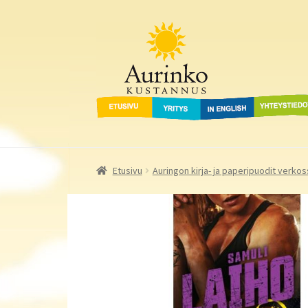
Aurinko Kustannus
Siirry
Siirry
navigointiin
sisältöön
Etusivu
Yritys
In English
Yhteystied
Etusivu
Auringon kirja- ja paperipuodit verkos