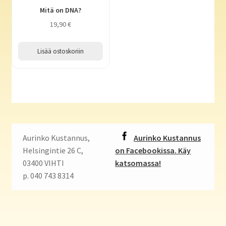
Mitä on DNA?
19,90
€
Lisää ostoskoriin
Aurinko Kustannus,
Aurinko Kustannus
Helsingintie 26 C,
on Facebookissa. Käy
03400 VIHTI
katsomassa!
p. 040 743 8314