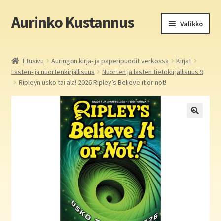
Aurinko Kustannus
Siirry
Siirry
Valikko
navigointiin
sisältöön
Etusivu
Etusivu
Auringon kirja- ja paperipuodit verkossa
Kirjat
Lasten- ja nuortenkirjallisuus
Nuorten ja lasten tietokirjallisuus 9
Yritys
Ripleyn usko tai älä! 2026 Ripley’s Believe it or not!
In English
Yhteystiedot
Laajen
Aurinko Kustannus: kirjat
alemm
tason
Laajen
Auringon kirja- ja paperipuodit verkossa
valikko
alemm
tason
Media
valikko