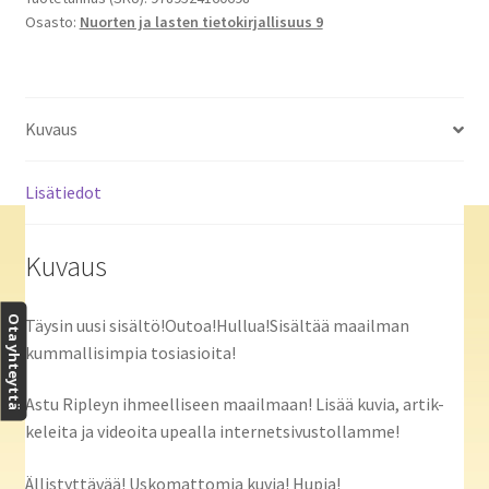
Osasto:
Nuorten ja lasten tietokirjallisuus 9
Ripley's
Believe
it
or
Kuvaus
not!
määrä
Lisätiedot
Kuvaus
Ota yhteyttä
Täysin uusi sisältö!Outoa!Hullua!Sisältää maailman
kummallisimpia tosiasioita!
Astu Ripleyn ihmeelliseen maailmaan! Lisää kuvia, artik-
keleita ja videoita upealla internetsivustollamme!
Ällistyttävää! Uskomattomia kuvia! Hupia!