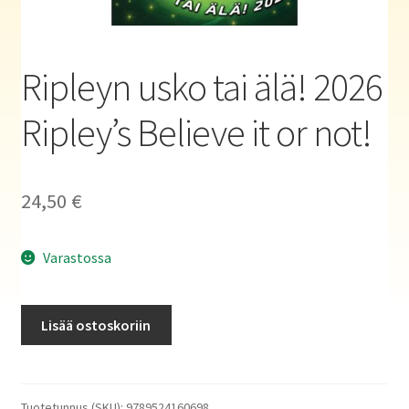
Haluatko kirjailijaksi?
Ripleyn usko tai älä! 2026
Ripley’s Believe it or not!
24,50
€
Varastossa
Ripleyn
Lisää ostoskoriin
usko
tai
älä!
2026
Tuotetunnus (SKU):
9789524160698