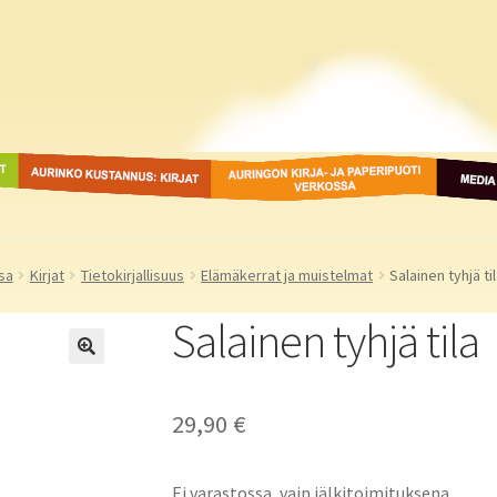
ot
Aurinko Kustannus: kirjat
Auringon kirja- ja
Media
paperipuodit verkossa
sa
Kirjat
Tietokirjallisuus
Elämäkerrat ja muistelmat
Salainen tyhjä ti
Salainen tyhjä tila
29,90
€
Ei varastossa, vain jälkitoimituksena