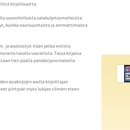
stä kirjallisuutta.
lla suunnitelluista salakuljetusmatkoista
nyt, kuinka suurisuuntaista ja ammattimaista
- ja avustustyö itään jatkui entistä
onella tavalla vaarallista. Tässä kirjassa
taan tien päällä päiväkirjanomaisella
en asiakirjojen avulla kirjoittajan
et piirtyvät myös lukijan silmien eteen