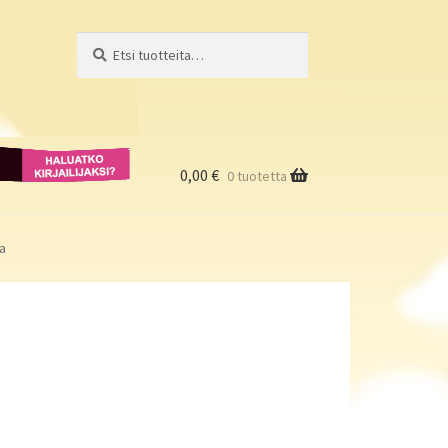
Etsi:
Haku
Haluatko
kirjailijaksi?
0,00
€
0 tuotetta
la