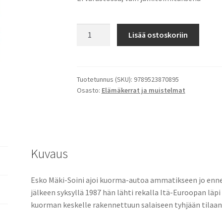
Salainen
Lisää ostoskoriin
tyhjä
tila
määrä
Tuotetunnus (SKU):
9789523870895
Osasto:
Elämäkerrat ja muistelmat
Kuvaus
Esko Mäki-Soini ajoi kuorma-autoa ammatikseen jo ennen 
jälkeen syksyllä 1987 hän lähti rekalla Itä-Euroopan läpi 
kuorman keskelle rakennettuun salaiseen tyhjään tilaan