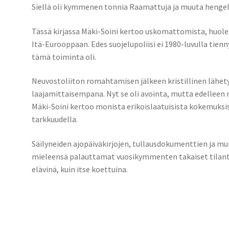
Siellä oli kymmenen tonnia Raamattuja ja muuta hengelli
Tässä kirjassa Mäki-Soini kertoo uskomattomista, huole
Itä-Eurooppaan. Edes suojelupoliisi ei 1980-luvulla tien
tämä toiminta oli.
Neuvostoliiton romahtamisen jälkeen kristillinen lähetys
laajamittaisempana. Nyt se oli avointa, mutta edelleen m
Mäki-Soini kertoo monista erikoislaatuisista kokemuksis
tarkkuudella.
Säilyneiden ajopäiväkirjojen, tullausdokumenttien ja muid
mieleensä palauttamat vuosikymmenten takaiset tilante
elävinä, kuin itse koettuina.