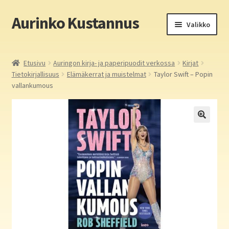
Aurinko Kustannus
Siirry
Siirry
Valikko
navigointiin
sisältöön
Etusivu
Etusivu
Auringon kirja- ja paperipuodit verkossa
Kirjat
Tietokirjallisuus
Elämäkerrat ja muistelmat
Taylor Swift – Popin
Yritys
vallankumous
In English
Yhteystiedot
Laajen
Aurinko Kustannus: kirjat
alemm
tason
Laajen
Auringon kirja- ja paperipuodit verkossa
valikko
alemm
tason
Media
valikko