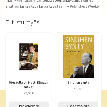
musiikkikriitikon vivahteikkaaseen analyysiin. Swiftiet
eivät voi laskea tätä kirjaa käsistään.” – Publishers Weekly
Tutustu myös
Mies jolla oli Matti Klingen
Sinuhen synty
kasvot
27,90
€
29,90
€
Lisää ostoskoriin
Lisää ostoskoriin