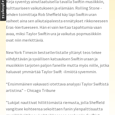
Ota yhteyttä
Kirja syventyy ainutlaatuisella tavalla Swiftin musiikkiin,
kulttuuriseen vaikutukseen ja elämään. Rolling Stone -
lehden toimittaja Rob Sheffield käy läpi Swiftin uran
vaiheet aina sen alkutaipaleesta ennätykset rikkoneeseen
Eras-kiertueeseen. Hän ei vain kertaa tapahtumia vaan
avaa, miksi Taylor Swiftin ura ja vaikutus popmusiikkiin
ovat niin merkittäviä.
New York Timesin bestsellerlistalle yltänyt teos tekee
viihdyttävän ja syvällisen katsauksen Swiftin uraan ja
musiikkiin tarjoten paljon faneille mutta myös niille, jotka
haluavat ymmärtää Taylor Swift -ilmiötä syvemmin.
“Ensimmäinen vakavasti otettava analyysi Taylor Swiftistä
artistina.” – Chicago Tribune
”Lukijat nauttivat hillittömästä riemusta, jolla Sheffield
vangitsee kohteensa sekoittaen fanin ylenpalttisuutta