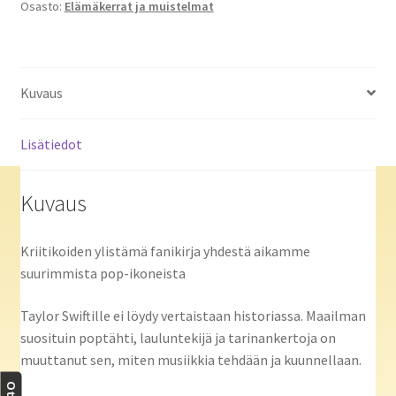
Osasto:
Elämäkerrat ja muistelmat
määrä
Kuvaus
Lisätiedot
Kuvaus
Kriitikoiden ylistämä fanikirja yhdestä aikamme
suurimmista pop-ikoneista
Taylor Swiftille ei löydy vertaistaan historiassa. Maailman
suosituin poptähti, lauluntekijä ja tarinankertoja on
muuttanut sen, miten musiikkia tehdään ja kuunnellaan.