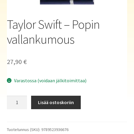
Haluatko kirjailijaksi?
Taylor Swift – Popin
vallankumous
27,90
€
Varastossa (voidaan jälkitoimittaa)
Taylor
Lisää ostoskoriin
Swift
–
Popin
vallankumous
Tuotetunnus (SKU):
9789523936676