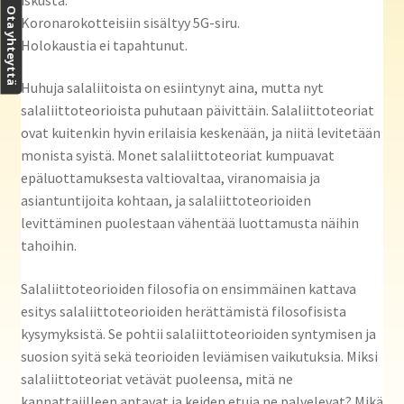
Ota yhteyttä
Koronarokotteisiin sisältyy 5G-siru.
Holokaustia ei tapahtunut.
Huhuja salaliitoista on esiintynyt aina, mutta nyt
salaliittoteorioista puhutaan päivittäin. Salaliittoteoriat
ovat kuitenkin hyvin erilaisia keskenään, ja niitä levitetään
monista syistä. Monet salaliittoteoriat kumpuavat
epäluottamuksesta valtiovaltaa, viranomaisia ja
asiantuntijoita kohtaan, ja salaliittoteorioiden
levittäminen puolestaan vähentää luottamusta näihin
tahoihin.
Salaliittoteorioiden filosofia on ensimmäinen kattava
esitys salaliittoteorioiden herättämistä filosofisista
kysymyksistä. Se pohtii salaliittoteorioiden syntymisen ja
suosion syitä sekä teorioiden leviämisen vaikutuksia. Miksi
salaliittoteoriat vetävät puoleensa, mitä ne
kannattajilleen antavat ja keiden etuja ne palvelevat? Mikä