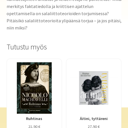
merkitys faktatiedolla ja kriittisen ajattelun
opettamisella on salaliittoteorioiden torjumisessa?
Pitäisikö salaliittoteorioita ylipäänsä torjua – ja jos pitäisi,
niin miksi?
Tutustu myös
Ruhtinas
Äitini, tyttäreni
21,90
€
27,90
€