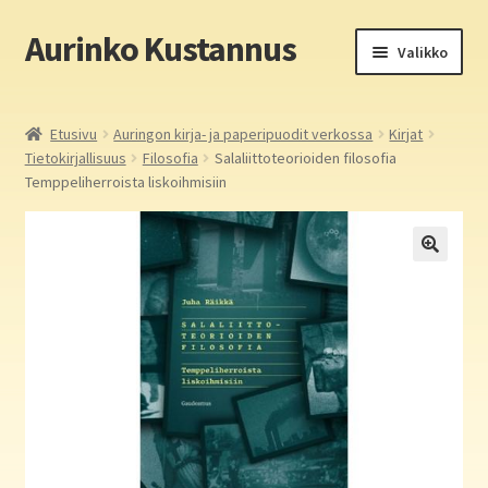
Aurinko Kustannus
Siirry
Siirry
Valikko
navigointiin
sisältöön
Etusivu
Etusivu
Auringon kirja- ja paperipuodit verkossa
Kirjat
Tietokirjallisuus
Filosofia
Salaliittoteorioiden filosofia
Yritys
Temppeliherroista liskoihmisiin
In English
Yhteystiedot
Laajen
Aurinko Kustannus: kirjat
alemm
tason
Laajen
Auringon kirja- ja paperipuodit verkossa
valikko
alemm
tason
Media
valikko