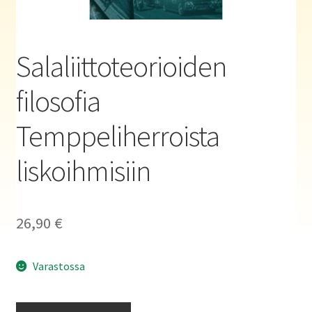
Haluatko kirjailijaksi?
Salaliittoteorioiden
filosofia
Temppeliherroista
liskoihmisiin
26,90
€
Varastossa
Salaliittoteorioiden