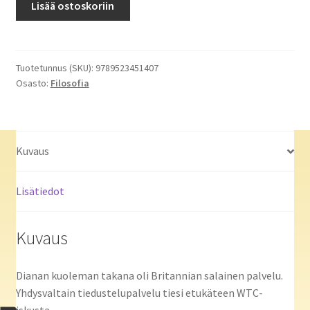
Lisää ostoskoriin
filosofia
Temppeliherroista
liskoihmisiin
määrä
Tuotetunnus (SKU):
9789523451407
Osasto:
Filosofia
Kuvaus
Lisätiedot
Kuvaus
Dianan kuoleman takana oli Britannian salainen palvelu.
Yhdysvaltain tiedustelupalvelu tiesi etukäteen WTC-
iskusta.