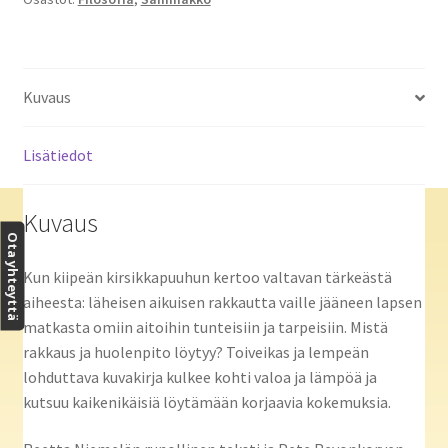
Kuvaus
Lisätiedot
Kuvaus
Ota yhteyttä
Kun kiipeän kirsikkapuuhun kertoo valtavan tärkeästä
aiheesta: läheisen aikuisen rakkautta vaille jääneen lapsen
matkasta omiin aitoihin tunteisiin ja tarpeisiin. Mistä
rakkaus ja huolenpito löytyy? Toiveikas ja lempeän
lohduttava kuvakirja kulkee kohti valoa ja lämpöä ja
kutsuu kaikenikäisiä löytämään korjaavia kokemuksia.