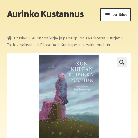
Aurinko Kustannus
Siirry
Siirry
Valikko
navigointiin
sisältöön
Etusivu
Etusivu
Auringon kirja- ja paperipuodit verkossa
Kirjat
Tietokirjallisuus
Filosofia
Kun kiipeän kirsikkapuuhun
Yritys
In English
Yhteystiedot
Laajen
Aurinko Kustannus: kirjat
alemm
tason
Laajen
Auringon kirja- ja paperipuodit verkossa
valikko
alemm
tason
Media
valikko