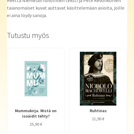
Reetta Niemelän runollinen teksti ja Pete Revonkorven
taianomaiset kuvat auttavat käsittelemään asioita, joille
ei aina löydy sanoja.
Tutustu myös
Mummukirja. Mistä on
Ruhtinas
isoäidit tehty?
21,90
€
25,90
€