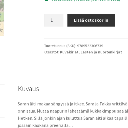
Sara
Lisää ostoskoriin
ja
Takku
ja
särkynyt
Tuotetunnus (SKU):
9789522306739
Osastot:
Kuvakirjat
,
Lasten ja nuortenkirjat
sydän
määrä
Kuvaus
Saran äiti makaa sängyssä ja itkee. Sara ja Takku yrittävät
onnistua. Mutta naapurin lähettämä kukkakimppu saa äid
Hetken. Sillä jonkin ajan kuluttua Saran äiti alkaa tapaill
jossain kaukana preerialla…