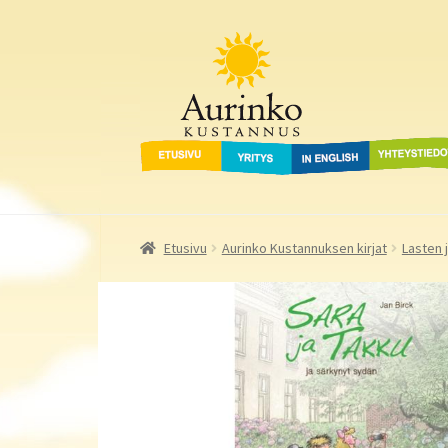
Aurinko Kustannus
Siirry
Siirry
navigointiin
sisältöön
Etusivu
Yritys
In English
Yhteystied
Etusivu
Aurinko Kustannuksen kirjat
Lasten 