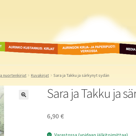
ot
Aurinko Kustannus: kirjat
Auringon kirja- ja
Media
paperipuodit verkossa
ja nuortenkirjat
Kuvakirjat
Sara ja Takku ja särkynyt sydän
Sara ja Takku ja s
6,90
€
Varastossa (voidaan jälkitoimittaa)