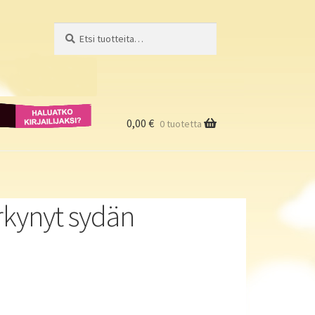
Etsi:
Haku
Haluatko
kirjailijaksi?
0,00
€
0 tuotetta
ärkynyt sydän