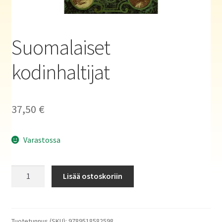
Haluatko kirjailijaksi?
Suomalaiset
kodinhaltijat
37,50
€
Varastossa
Suomalaiset
Lisää ostoskoriin
kodinhaltijat
määrä
Tuotetunnus (SKU):
9789518582598