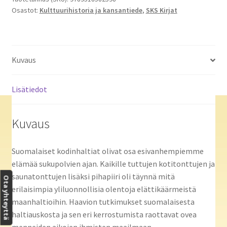
Osastot:
Kulttuurihistoria ja kansantiede
,
SKS Kirjat
Kuvaus
Lisätiedot
Kuvaus
Suomalaiset kodinhaltiat olivat osa esivanhempiemme
elämää sukupolvien ajan. Kaikille tuttujen kotitonttujen ja
saunatonttujen lisäksi pihapiiri oli täynnä mitä
Ota yhteyttä
erilaisimpia yliluonnollisia olentoja elättikäärmeistä
maanhaltioihin. Haavion tutkimukset suomalaisesta
haltiauskosta ja sen eri kerrostumista raottavat ovea
menneiden aikojen ihmisten maailmaan.