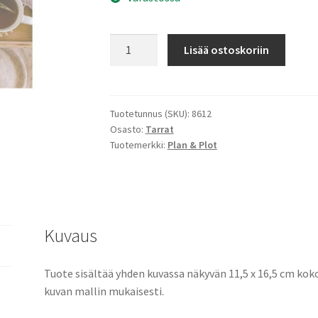
Tarra-
Lisää ostoskoriin
arkki
Hassu
valtakunta
määrä
Tuotetunnus (SKU):
8612
Osasto:
Tarrat
Tuotemerkki:
Plan & Plot
Kuvaus
Tuote sisältää yhden kuvassa näkyvän 11,5 x 16,5 cm kokoi
kuvan mallin mukaisesti.