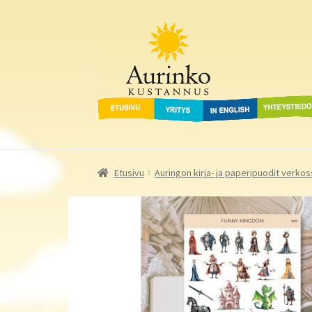
Aurinko Kustannus
Siirry
Siirry
navigointiin
sisältöön
Etusivu
Yritys
In English
Yhteystied
Etusivu
Auringon kirja- ja paperipuodit verkos