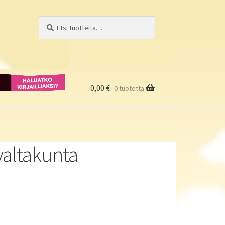
Etsi:
Haku
Haluatko
kirjailijaksi?
0,00
€
0 tuotetta
valtakunta