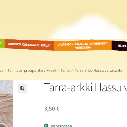
ot
Aurinko Kustannus: kirjat
Auringon kirja- ja
Media
paperipuodit verkossa
sa
Toimisto- ja paperitarvikkeet
Tarrat
Tarra-arkki Hassu valtakunta
Tarra-arkki Hassu 
3,50
€
Varastossa