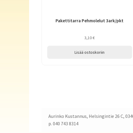
Pakettitarra Pehmolelut 3ark/pkt
3,10
€
Lisää ostoskoriin
Aurinko Kustannus, Helsingintie 26 C, 034
p. 040 743 8314