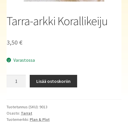
Haluatko kirjailijaksi?
Tarra-arkki Korallikeiju
3,50
€
Varastossa
Tarra-
Lisää ostoskoriin
arkki
Korallikeiju
määrä
Tuotetunnus (SKU):
9013
Osasto:
Tarrat
Tuotemerkki:
Plan & Plot