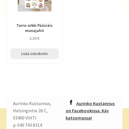
Tarra-arkki Pääsiäis
munajahti
3,50
€
Lisää ostoskoriin
Aurinko Kustannus,
Aurinko Kustannus
Helsingintie 26 C,
on Facebookissa. Käy
03400 VIHTI
katsomassa!
p. 040 743 8314