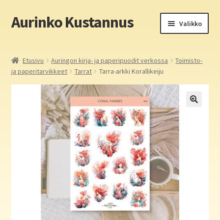
Aurinko Kustannus
Siirry
Siirry
Valikko
navigointiin
sisältöön
Etusivu
Etusivu
Auringon kirja- ja paperipuodit verkossa
Toimisto-
ja paperitarvikkeet
Tarrat
Tarra-arkki Korallikeiju
Yritys
In English
Yhteystiedot
Laajen
Aurinko Kustannus: kirjat
alemm
tason
Laajen
Auringon kirja- ja paperipuodit verkossa
valikko
alemm
tason
Media
valikko