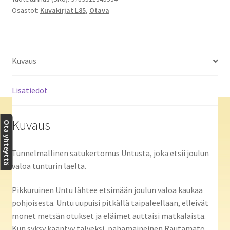
Osastot:
Kuvakirjat L85
,
Otava
Kuvaus
Lisätiedot
Kuvaus
Ota yhteyttä
Tunnelmallinen satukertomus Untusta, joka etsii joulun
valoa tunturin laelta.
Pikkuruinen Untu lähtee etsimään joulun valoa kaukaa
pohjoisesta. Untu uupuisi pitkällä taipaleellaan, elleivät
monet metsän otukset ja eläimet auttaisi matkalaista.
Kun syksy kääntyy talveksi, pahamaineinen Rautamato