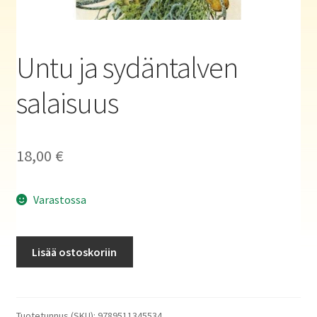
Haluatko kirjailijaksi?
Untu ja sydäntalven
salaisuus
18,00
€
Varastossa
Untu
Lisää ostoskoriin
ja
sydäntalven
salaisuus
määrä
Tuotetunnus (SKU):
9789511345534