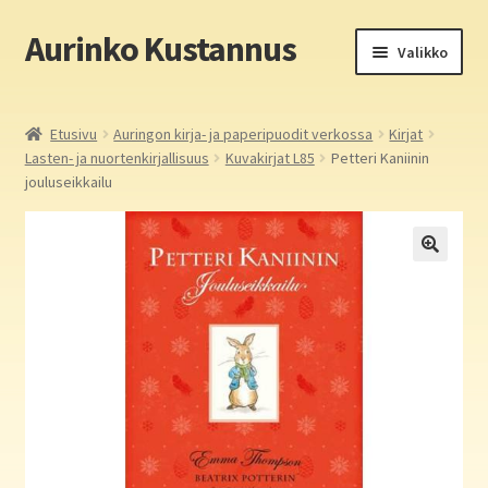
Aurinko Kustannus
Siirry
Siirry
Valikko
navigointiin
sisältöön
Etusivu
Etusivu
Auringon kirja- ja paperipuodit verkossa
Kirjat
Lasten- ja nuortenkirjallisuus
Kuvakirjat L85
Petteri Kaniinin
Yritys
jouluseikkailu
In English
Yhteystiedot
Laajen
Aurinko Kustannus: kirjat
alemm
tason
Laajen
Auringon kirja- ja paperipuodit verkossa
valikko
alemm
tason
Media
valikko