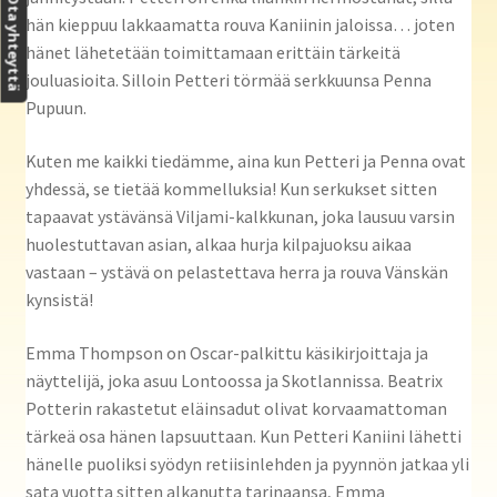
Ota yhteyttä
hän kieppuu lakkaamatta rouva Kaniinin jaloissa… joten
hänet lähetetään toimittamaan erittäin tärkeitä
jouluasioita. Silloin Petteri törmää serkkuunsa Penna
Pupuun.
Kuten me kaikki tiedämme, aina kun Petteri ja Penna ovat
yhdessä, se tietää kommelluksia! Kun serkukset sitten
tapaavat ystävänsä Viljami-kalkkunan, joka lausuu varsin
huolestuttavan asian, alkaa hurja kilpajuoksu aikaa
vastaan – ystävä on pelastettava herra ja rouva Vänskän
kynsistä!
Emma Thompson on Oscar-palkittu käsikirjoittaja ja
näyttelijä, joka asuu Lontoossa ja Skotlannissa. Beatrix
Potterin rakastetut eläinsadut olivat korvaamattoman
tärkeä osa hänen lapsuuttaan. Kun Petteri Kaniini lähetti
hänelle puoliksi syödyn retiisinlehden ja pyynnön jatkaa yli
sata vuotta sitten alkanutta tarinaansa, Emma