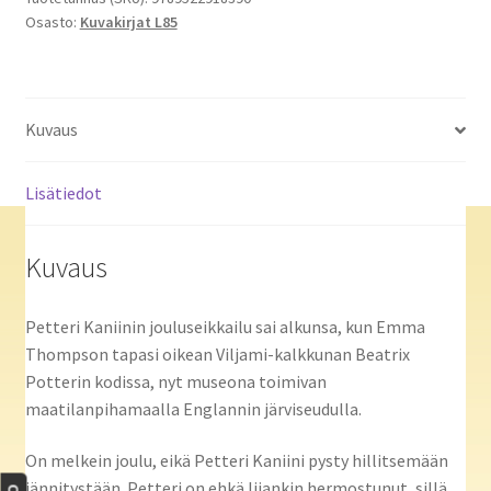
Osasto:
Kuvakirjat L85
Kuvaus
Lisätiedot
Kuvaus
Petteri Kaniinin jouluseikkailu sai alkunsa, kun Emma
Thompson tapasi oikean Viljami-kalkkunan Beatrix
Potterin kodissa, nyt museona toimivan
maatilanpihamaalla Englannin järviseudulla.
On melkein joulu, eikä Petteri Kaniini pysty hillitsemään
jännitystään. Petteri on ehkä liiankin hermostunut, sillä