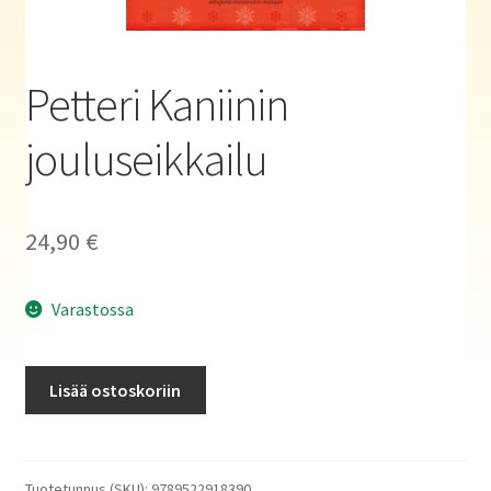
Haluatko kirjailijaksi?
Petteri Kaniinin
jouluseikkailu
24,90
€
Varastossa
Petteri
Lisää ostoskoriin
Kaniinin
jouluseikkailu
määrä
Tuotetunnus (SKU):
9789522918390