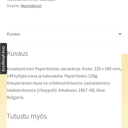
Osasto:
Muistikirjat
määrä
Kuvaus
Ota yhteyttä
Kuvaus
Kovakantinen Paperblanks vieraskirja. Koko: 225 x 180 mm,
144 tyhjää sivua ja lukunauha. Paperilaatu 120g.
Alkuperäinen kuva on silkkisatiinisesta Juutalaisesta
hääkatoksesta (chuppah). Aikakausi: 1867–68, Alue:
Bulgaria.
Tutustu myös