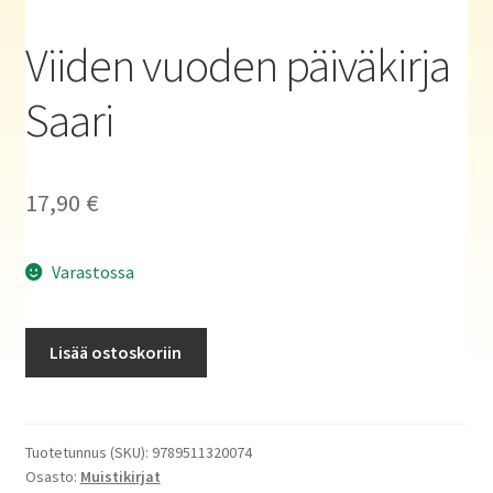
Haluatko kirjailijaksi?
Viiden vuoden päiväkirja
Saari
17,90
€
Varastossa
Viiden
Lisää ostoskoriin
vuoden
päiväkirja
Saari
määrä
Tuotetunnus (SKU):
9789511320074
Osasto:
Muistikirjat