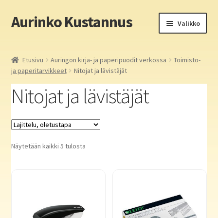
Aurinko Kustannus
Siirry
Siirry
Valikko
navigointiin
sisältöön
Etusivu
Etusivu
Auringon kirja- ja paperipuodit verkossa
Toimisto-
ja paperitarvikkeet
Nitojat ja lävistäjät
Yritys
Nitojat ja lävistäjät
In English
Yhteystiedot
Näytetään kaikki 5 tulosta
Laajen
Aurinko Kustannus: kirjat
alemm
tason
Laajen
Auringon kirja- ja paperipuodit verkossa
valikko
alemm
tason
Media
valikko