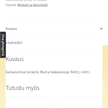
Osasto:
Nitojat ja lävistäjät
Kuvaus
Ota yhteyttä
Lisätiedot
Kuvaus
Galvanoitua terästä. Muita hakusanoja: Niitit, niitti
Tutustu myös