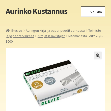
Aurinko Kustannus
Siirry
Siirry
Valikko
navigointiin
sisältöön
Etusivu
Etusivu
Auringon kirja- ja paperipuodit verkossa
Toimisto-
ja paperitarvikkeet
Nitojat ja lävistäjät
Nitomanasta Leitz 26/6-
Yritys
1000
In English
Yhteystiedot
Laajen
Aurinko Kustannus: kirjat
alemm
tason
Laajen
Auringon kirja- ja paperipuodit verkossa
valikko
alemm
tason
Media
valikko