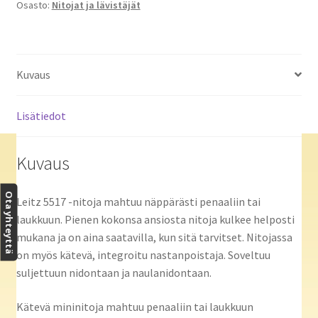
Osasto:
Nitojat ja lävistäjät
Kuvaus
Lisätiedot
Kuvaus
Ota yhteyttä
Leitz 5517 -nitoja mahtuu näppärästi penaaliin tai
laukkuun. Pienen kokonsa ansiosta nitoja kulkee helposti
mukana ja on aina saatavilla, kun sitä tarvitset. Nitojassa
on myös kätevä, integroitu nastanpoistaja. Soveltuu
suljettuun nidontaan ja naulanidontaan.
Kätevä mininitoja mahtuu penaaliin tai laukkuun