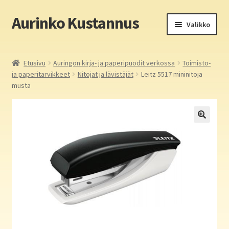
Aurinko Kustannus
Siirry
Siirry
Valikko
navigointiin
sisältöön
Etusivu
Etusivu
Auringon kirja- ja paperipuodit verkossa
Toimisto-
ja paperitarvikkeet
Nitojat ja lävistäjät
Leitz 5517 mininitoja
Yritys
musta
In English
Yhteystiedot
Laajen
Aurinko Kustannus: kirjat
alemm
tason
Laajen
Auringon kirja- ja paperipuodit verkossa
valikko
alemm
tason
Media
valikko