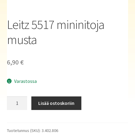
Haluatko kirjailijaksi?
Leitz 5517 mininitoja
musta
6,90
€
Varastossa
Leitz
Lisää ostoskoriin
5517
mininitoja
musta
määrä
Tuotetunnus (SKU):
3.402.806