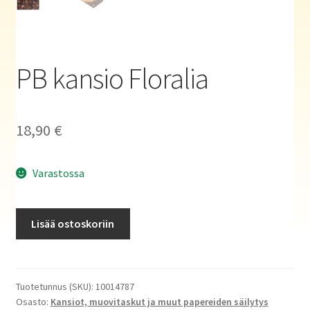
Haluatko kirjailijaksi?
PB kansio Floralia
18,90
€
Varastossa
PB
Lisää ostoskoriin
kansio
Floralia
määrä
Tuotetunnus (SKU):
10014787
Osasto:
Kansiot, muovitaskut ja muut papereiden säilytys