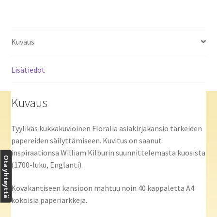
Kuvaus
Lisätiedot
Kuvaus
Tyylikäs kukkakuvioinen Floralia asiakirjakansio tärkeiden
papereiden säilyttämiseen. Kuvitus on saanut
inspiraationsa William Kilburin suunnittelemasta kuosista
Ota yhteyttä
(1700-luku, Englanti).
Kovakantiseen kansioon mahtuu noin 40 kappaletta A4
kokoisia paperiarkkeja.