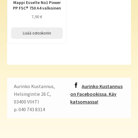
Mappi Esselte No1 Power
PP FSC® 750 A4 valkoinen
7,90
€
Lisää ostoskoriin
Aurinko Kustannus,
Aurinko Kustannus
Helsingintie 26 C,
on Facebookissa. Käy
03400 VIHTI
katsomassa!
p. 040 743 8314