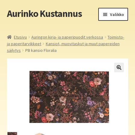
Aurinko Kustannus
Siirry
Siirry
Valikko
navigointiin
sisältöön
Etusivu
Etusivu
Auringon kirja- ja paperipuodit verkossa
Toimisto-
ja paperitarvikkeet
Kansiot, muovitaskut ja muut papereiden
Yritys
säilytys
PB kansio Floralia
In English
Yhteystiedot
Laajen
Aurinko Kustannus: kirjat
alemm
tason
Laajen
Auringon kirja- ja paperipuodit verkossa
valikko
alemm
tason
Media
valikko