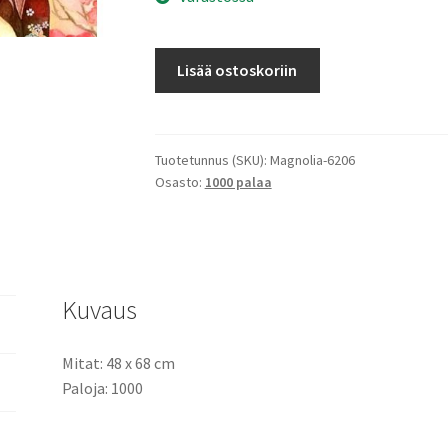
Red
Lisää ostoskoriin
Plum
määrä
Tuotetunnus (SKU):
Magnolia-6206
Osasto:
1000 palaa
Kuvaus
Mitat: 48 x 68 cm
Paloja: 1000