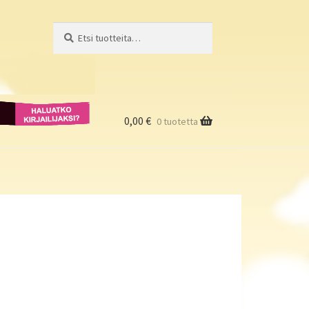
Etsi:
Haku
Haluatko
kirjailijaksi?
0,00
€
0 tuotetta