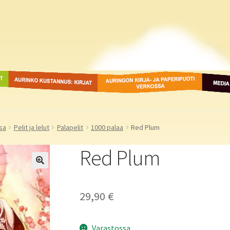
ot
Aurinko Kustannus: kirjat
Auringon kirja- ja
Media
paperipuodit verkossa
sa
Pelit ja lelut
Palapelit
1000 palaa
Red Plum
Red Plum
29,90
€
Varastossa