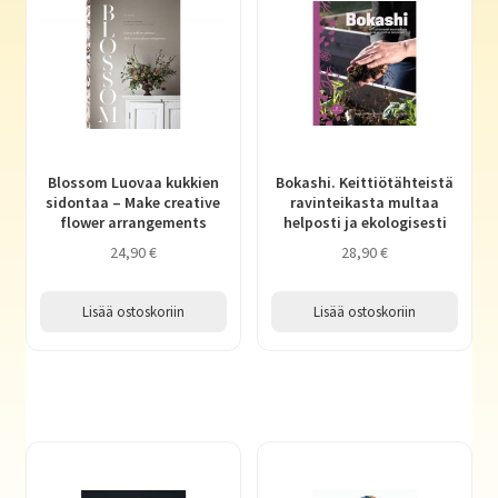
Laajen
Lasten- ja nuortenkirjallisuus
alemm
tason
Laajen
Askartelu ja taiteilijatarvikkeet
valikko
alemm
tason
Laajen
Pelit ja lelut
valikko
alemm
Blossom Luovaa kukkien
Bokashi. Keittiötähteistä
tason
Laajen
Toimisto- ja paperitarvikkeet
sidontaa – Make creative
ravinteikasta multaa
valikko
flower arrangements
helposti ja ekologisesti
alemm
tason
24,90
€
28,90
€
Media
valikko
Lisää ostoskoriin
Lisää ostoskoriin
Haluatko kirjailijaksi?