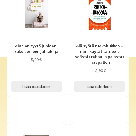
Kulttuurihistoria ja kansantiede
Luontokirjat
Aina on syytä juhlaan,
Älä syötä ruokahukkaa –
Maailmankaikkeus. Tähdet
koko perheen juhlakirja
näin käytät tähteet,
säästät rahaa ja pelastat
5,00
€
maapallon
Psykologia
15,90
€
Talous ja yhteiskunta
Lisää ostoskoriin
Lisää ostoskoriin
Taide
Terveys ja kasvatus
Täytettävät kirjat