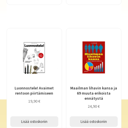
Luonnostele! Avaimet
Maailman lihavin kansa ja
rentoon piirtämiseen
69 muuta erikoista
ennätystä
19,90
€
24,90
€
Lisää ostoskoriin
Lisää ostoskoriin