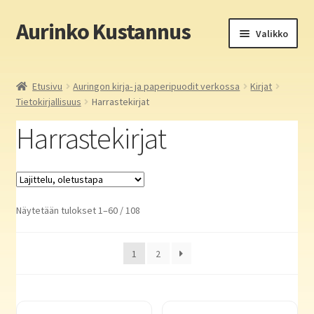
Aurinko Kustannus
Siirry
Siirry
Valikko
navigointiin
sisältöön
Etusivu
Etusivu
Auringon kirja- ja paperipuodit verkossa
Kirjat
Tietokirjallisuus
Harrastekirjat
Yritys
Harrastekirjat
In English
Yhteystiedot
Näytetään tulokset 1–60 / 108
Laajen
Aurinko Kustannus: kirjat
alemm
tason
Laajen
Auringon kirja- ja paperipuodit verkossa
1
2
valikko
alemm
tason
Pokkarit (180×110 mm)
valikko