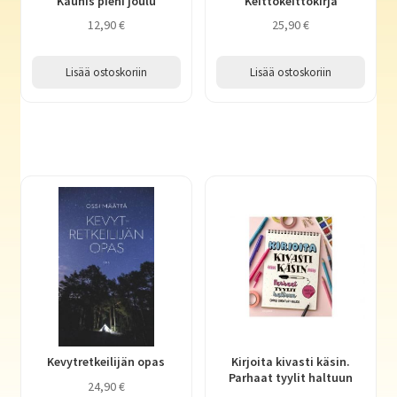
Kaunis pieni joulu
Keittokeittokirja
12,90
€
25,90
€
Lisää ostoskoriin
Lisää ostoskoriin
Kevytretkeilijän opas
Kirjoita kivasti käsin.
Parhaat tyylit haltuun
24,90
€