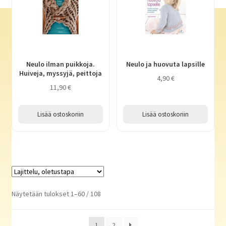
Neulo ilman puikkoja.
Neulo ja huovuta lapsille
Huiveja, myssyjä, peittoja
4,90
€
11,90
€
Lisää ostoskoriin
Lisää ostoskoriin
Näytetään tulokset 1–60 / 108
1
2